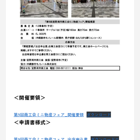
＜開催要領＞
第9回商工会ミニ物産フェア_開催要領
ダウンロード
＜申請書様式＞
第9回商工会ミニ物産フェア_出店申込書
ダウンロードロ