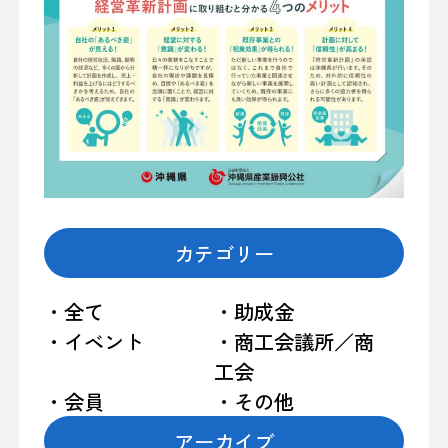
カテゴリー
・全て
・助成金
・イベント
・商工会議所／商
工会
・会員
・その他
アーカイブ