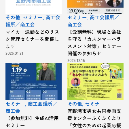
その他, セミナー, 商工会
セミナー, 商工会議所／
議所／商工会
商工会
マイカー通勤などのリス
【受講無料】現場と会社
ク管理セミナーを開催し
を守る「カスタマーハラ
ます
スメント対策」セミナー
2026.01.21
開催のお知らせ
2025.12.15
セミナー, 商工会議所／
その他, セミナー
商工会
宜野湾市男女共同参画支
【参加無料】生成AI活用
援センターふくふくより
セミナー
「女性のための起業応援